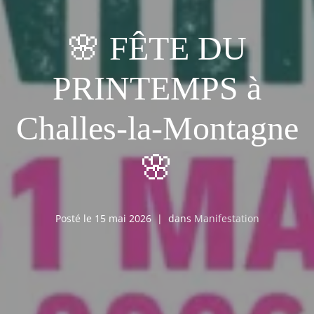
🌸 FÊTE DU
PRINTEMPS à
Challes-la-Montagne
🌸
Posté le
15 mai 2026
dans
Manifestation