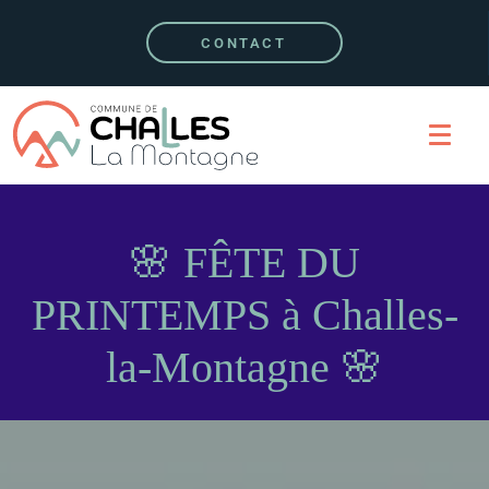
CONTACT
🌸 FÊTE DU
PRINTEMPS à Challes-
la-Montagne 🌸