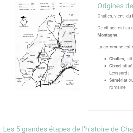
Origines d
Challes, vient du 
Ce village est au
Montagne.
La commune est 
Challes
, si
Cizod
, situ
Leyssard ;
Samériat
ou
romaine
Les 5 grandes étapes de l’histoire de Ch