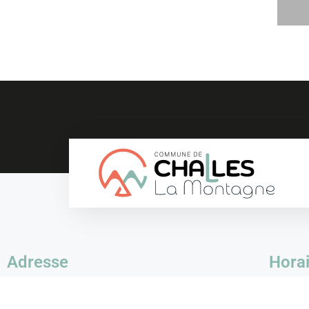
Adresse
Horai
152 Route de Poncin
Mardi