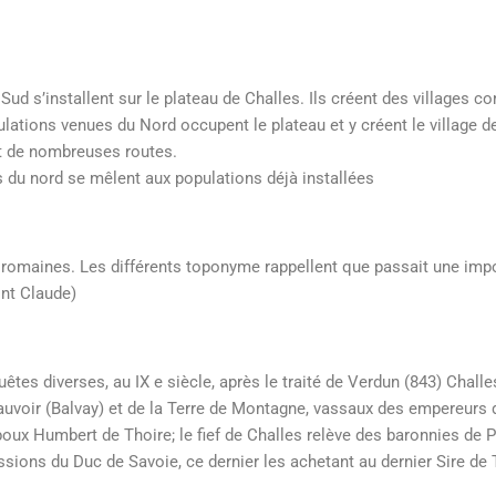
 Sud s’installent sur le plateau de Challes. Ils créent des villages 
pulations venues du Nord occupent le plateau et y créent le village d
t de nombreuses routes.
s du nord se mêlent aux populations déjà installées
 romaines. Les différents toponyme rappellent que passait une impo
int Claude)
es diverses, au IX e siècle, après le traité de Verdun (843) Challes 
Beauvoir (Balvay) et de la Terre de Montagne, vassaux des empereurs
poux Humbert de Thoire; le fief de Challes relève des baronnies de 
ons du Duc de Savoie, ce dernier les achetant au dernier Sire de Th