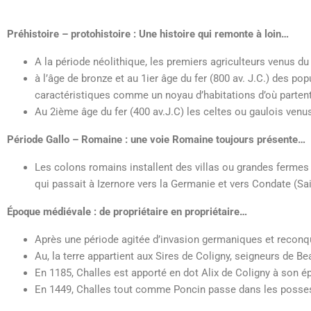
Préhistoire – protohistoire :
Une histoire qui remonte à loin…
A la période néolithique, les premiers agriculteurs venus du
à l’âge de bronze et au 1ier âge du fer (800 av. J.C.) des po
caractéristiques comme un noyau d’habitations d’où parten
Au 2ième âge du fer (400 av.J.C) les celtes ou gaulois venu
Période Gallo – Romaine :
une voie Romaine toujours présente…
Les colons romains installent des villas ou grandes fermes
qui passait à Izernore vers la Germanie et vers Condate (Sa
Époque médiévale :
de propriétaire en propriétaire…
Après une période agitée d’invasion germaniques et reconquêt
Au, la terre appartient aux Sires de Coligny, seigneurs de 
En 1185, Challes est apporté en dot Alix de Coligny à son é
En 1449, Challes tout comme Poncin passe dans les possessi