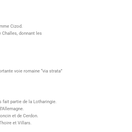
comme Cizod.
e Challes, donnant les
rtante voie romaine “via strata”
fait partie de la Lotharingie.
 d’Allemagne.
Poncin et de Cerdon.
oire et Villars.