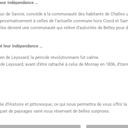
 leur indépendance …
c de Savoie, concède à la communauté des habitants de Challes un
approximativement à celles de l’actuelle commune hors Cizod et Sam
les devient une communauté qui relève d’autorités de Belley pour de
nt leur indépendance …
n de Leyssard, la période révolutionnaire fut calme.
 de Leyssard, avant d’être rattaché à celui de Mornay en 1806, d’Ize
d’Histoire et pittoresque, ce qui nous permettra de vous offrir la 
uquet de paysages varié vous réservant de belles surprises.