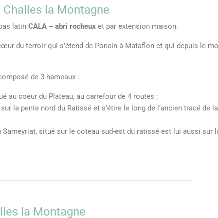
e Challes la Montagne
bas latin
CALA – abri rocheux
et par extension maison.
 cœur du terroir qui s’étend de Poncin à Mataflon et qui depuis le m
composé de 3 hameaux :
tué au coeur du Plateau, au carrefour de 4 routes ;
é sur la pente nord du Ratissé et s’étire le long de l’ancien tracé de l
 Sameyriat, situé sur le coteau sud-est du ratissé est lui aussi su
alles la Montagne