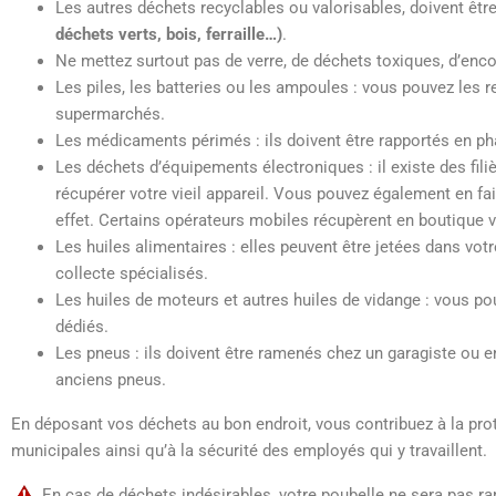
Les autres déchets recyclables ou valorisables, doivent êtr
déchets verts, bois, ferraille…)
.
Ne mettez surtout pas de verre, de déchets toxiques, d’enc
Les piles, les batteries ou les ampoules : vous pouvez les r
supermarchés.
Les médicaments périmés : ils doivent être rapportés en phar
Les déchets d’équipements électroniques : il existe des fili
récupérer votre vieil appareil. Vous pouvez également en fa
effet. Certains opérateurs mobiles récupèrent en boutique 
Les huiles alimentaires : elles peuvent être jetées dans vot
collecte spécialisés.
Les huiles de moteurs et autres huiles de vidange : vous po
dédiés.
Les pneus : ils doivent être ramenés chez un garagiste ou en 
anciens pneus.
En déposant vos déchets au bon endroit, vous contribuez à la pr
municipales ainsi qu’à la sécurité des employés qui y travaillent.
En cas de déchets indésirables, votre poubelle ne sera pas 