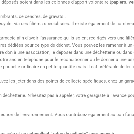
e déposés soient dans les colonnes d’apport volontaire (
papiers, ve
ombrants, de cendres, de gravats…
ecycler via des filières spécialisées. Il existe également de nombre
macie afin d’avoir l’assurance qu’ils soient redirigés vers une fili
ères dédiées pour ce type de déchet. Vous pouvez les ramener à un di
ire don à une association, le déposer dans une déchetterie ou dans 
votre ancien téléphone pour le reconditionner ou le donner à une as
re poubelle ordinaire en petite quantité mais il est préférable de le
uvez les jeter dans des points de collecte spécifiques, chez un gar
déchetterie. N’hésitez pas à appeler, votre garagiste à l’avance pour
otection de l’environnement. Vous contribuez également au bon fonc
ramassée et un
autocollant ʺrefus de collecteʺ sera apposé
.