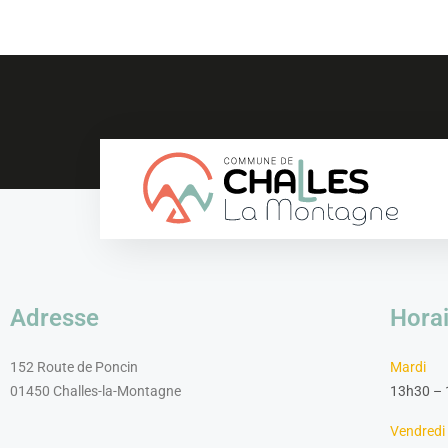
Adresse
Horai
152 Route de Poncin
Mardi
01450 Challes-la-Montagne
13h30 –
Vendredi