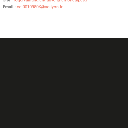
Site
:
rogervailland.ent.auvergnerhonealpes.fr
Email
:
ce.0010980K@ac-lyon.fr