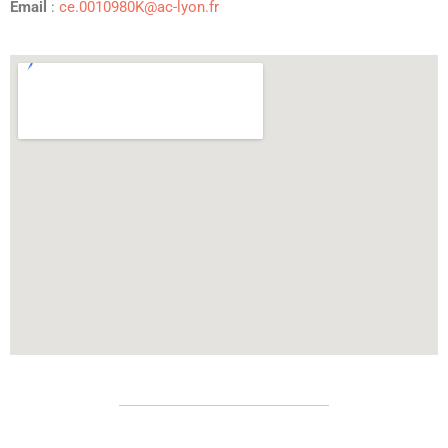
Email
:
ce.0010980K@ac-lyon.fr