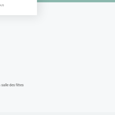
ous
s
 salle des fêtes