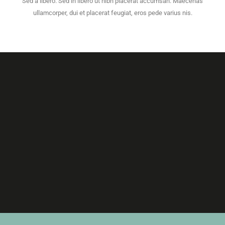
Sed a libero. Sed in libero ut nibh placerat accumsan. Maecenas
ullamcorper, dui et placerat feugiat, eros pede varius nis.