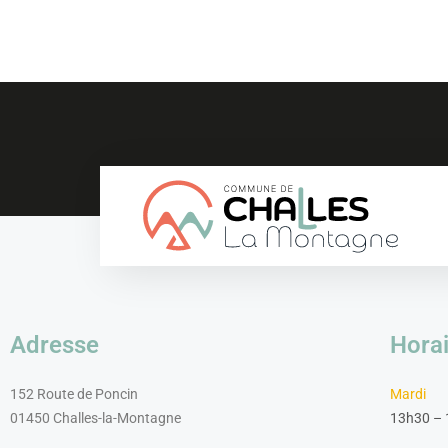
Adresse
Horai
152 Route de Poncin
Mardi
01450 Challes-la-Montagne
13h30 –