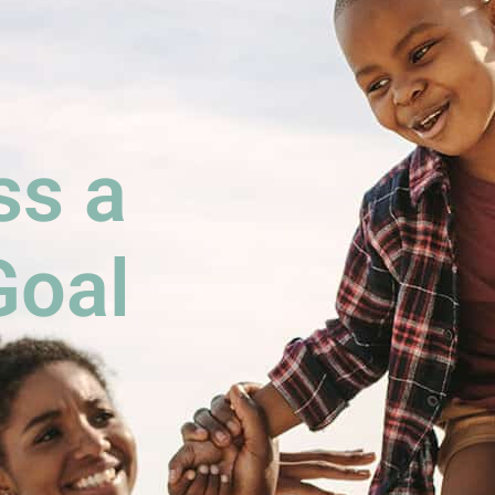
s a
Goal