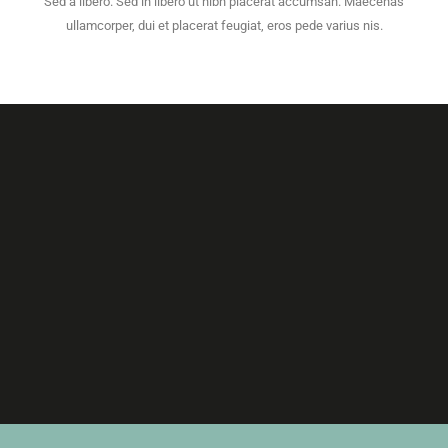
Sed a libero. Sed in libero ut nibh placerat accumsan. Maecenas
ullamcorper, dui et placerat feugiat, eros pede varius nis.