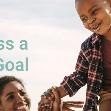
s a
Goal