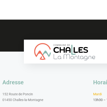
Adresse
Horai
152 Route de Poncin
Mardi
01450 Challes-la-Montagne
13h30 –