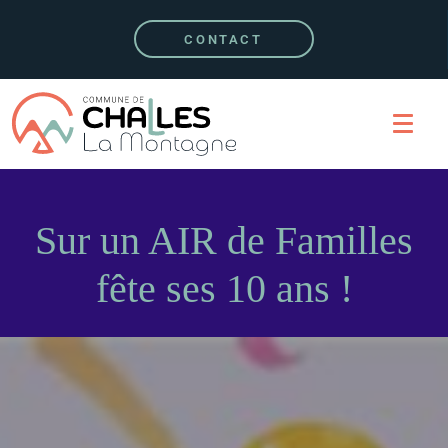
CONTACT
Sur un AIR de Familles
fête ses 10 ans !