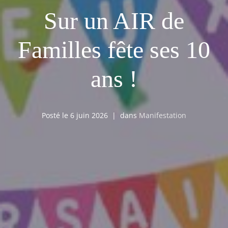
Sur un AIR de
Familles fête ses 10
ans !
Posté le
6 juin 2026
dans
Manifestation