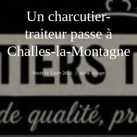
Un charcutier-
traiteur passe à
Challes-la-Montagne
Posté le
3 juin 2026
dans
Village