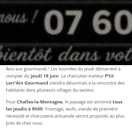
Avis aux gourmands ! Les tournées du jeudi démarrent à
compter du
jeudi 18 juin
. Le charcutier-traiteur
P’tit
Lorr’Ain Gourmand
viendra désormais à la rencontre des
habitants dans plusieurs villages du secteur.
Pour
Challes-la-Montagne
, le passage est annoncé
tous
les jeudis à 9h00
. Fromage, œufs, viande de première
nécessité et charcuterie artisanale seront proposés au plus
près de chez vous.