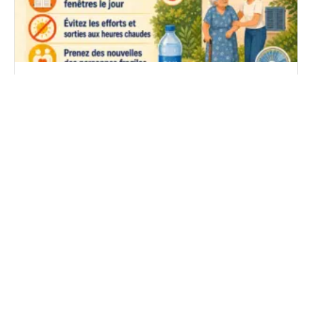
ALERTE CANICULE – AIN
Un charcutier-traiteur passe à Challes-la-Montagne