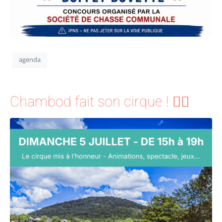
agenda
Chambod fait son cirque ! 🤹‍♀️