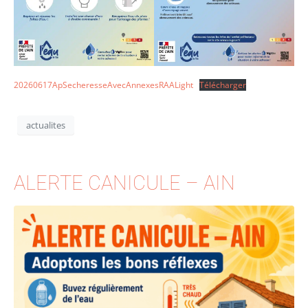
20260617ApSecheresseAvecAnnexesRAALight
Télécharger
actualites
ALERTE CANICULE – AIN